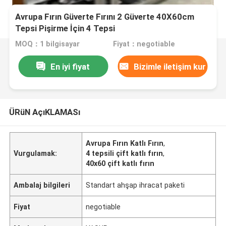
Avrupa Fırın Güverte Fırını 2 Güverte 40X60cm
Tepsi Pişirme İçin 4 Tepsi
MOQ：1 bilgisayar
Fiyat：negotiable
En iyi fiyat
Bizimle iletişim kur
ÜRüN AçıKLAMASı
Avrupa Fırın Katlı Fırın
,
Vurgulamak:
4 tepsili çift katlı fırın
,
40x60 çift katlı fırın
Ambalaj bilgileri
Standart ahşap ihracat paketi
Fiyat
negotiable