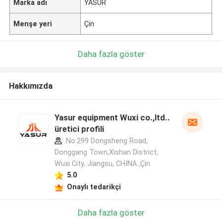
Marka adı
YASUR
Menşe yeri
Çin
Daha fazla göster
Hakkımızda
Yasur equipment Wuxi co.,ltd..
üretici profili
No.299 Dongsheng Road,
Donggang Town,Xishan District,
Wuxi City, Jiangsu, CHINA ,Çin
5.0
Onaylı tedarikçi
Daha fazla göster