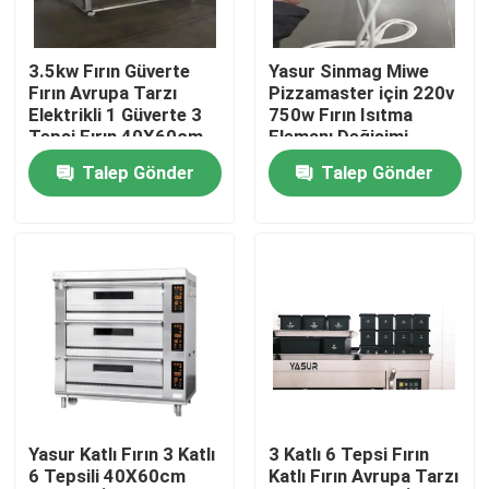
Ürünler
3.5kw Fırın Güverte
Yasur Sinmag Miwe
Fırın Avrupa Tarzı
Pizzamaster için 220v
Elektrikli 1 Güverte 3
750w Fırın Isıtma
videolar
Tepsi Fırın 40X60cm
Elemanı Değişimi
Tepsiler İçin
Talep Gönder
Talep Gönder
Fırın Katlı Fırın
Ekmek Fırını
Fırın Konveksiyonlu Fırın
Hamur Geciktirici Mayalayıcı
Yasur Katlı Fırın 3 Katlı
3 Katlı 6 Tepsi Fırın
6 Tepsili 40X60cm
Katlı Fırın Avrupa Tarzı
Helezon Hamur Mikseri