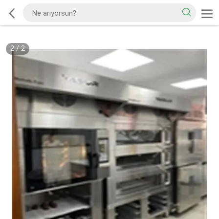
2
/
2